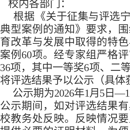
校内
各部门：
根据《
关于征集
与评选
典型案例的通知
》
要求
，
围
育改革与发展中取得的特色
案例
60项。经专家组严格
36项，其中一等奖6项、二等
将评选结果予以公示（具体
公示期为
202
6
年
1
月
5
日
—
公示期间，如对评选结果有
校教务处反映。反映情况要